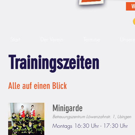
W
Start
Der Verein
Termine
Unser
Trainingszeiten
Alle auf einen Blick
Minigarde
Betreuungszentrum Löwenzahnstr. 1, Usingen
Montags 16:30 Uhr - 17:30 Uhr