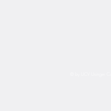
© by UCV Usinger Ca
Impre