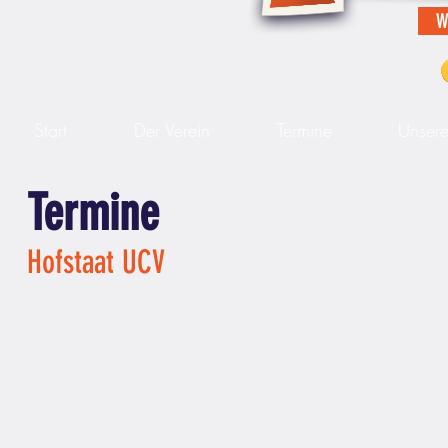
W
Start
Der Verein
Termine
Unser
Termine
Hofstaat UCV