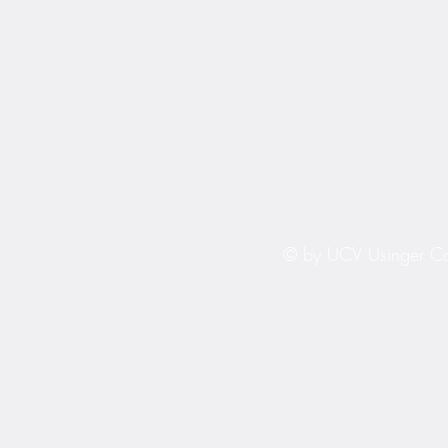
© by UCV Usinger Ca
Impre