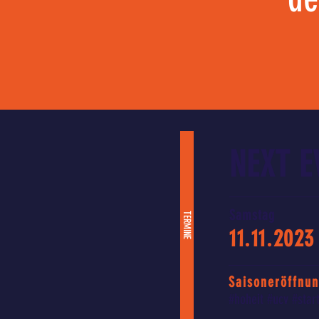
NEXT E
Samstag
TERMINE
11.11.2023
Saisoneröffnu
#hoheit #ucv #sta