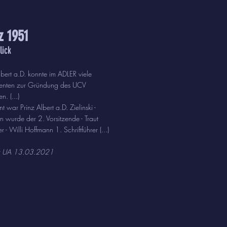
z 1951
lick
lbert a.D. konnte im ADLER viele
ssenten zur Gründung des UCV
n. (...)
nt war Prinz Albert a.D. Zielinski -
n wurde der 2. Vorsitzende - Traut
r - Willi Hoffmann 1. Schriftführer (...)
g UA 13.03.2021