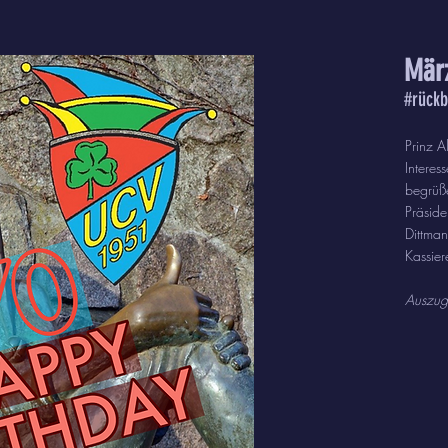
Mär
#rückb
Prinz A
Intere
begrüße
Präside
Dittman
Kassiere
Auszu