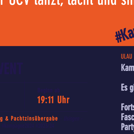
#Ka
ULAU 
VENT
Kam
Es g
Beginn ab
19:11 Uhr
Fort
Fasc
ng & Pachtzinsübergabe
-
Usingen -
Part
rt #kampagne2024 #2023/24