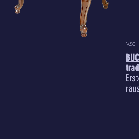
FASCH
BUC
tra
Ers
raus