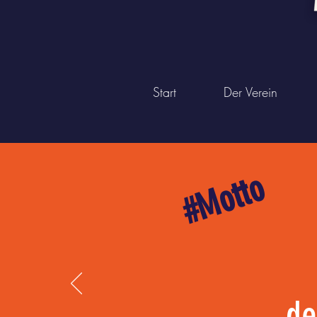
Start
Der Verein
#Motto
de