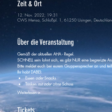
Zeit & Ort
12. Nov. 2022, 19:31
CWS Mensa, Schloßpl. 1, 61250 Usingen, Deutschlan
Über die Veranstaltung
Gemäß der aktuellen AHA - Regel.
SCHNELL sein lohnt sich, es gibt NUR eine begrenzte An
Bitte meldet euch bei eurem Gruppensprecher an und teil
Ihr habt DABEI:
Essen 
oder
 Snacks
Trinken 
mit oder ohne
 Schuss
Weiterlesen >
Tickets