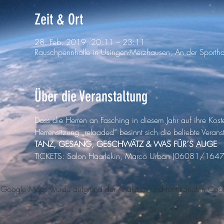
Zeit & Ort
28. Feb. 2019, 20:11 – 23:11
Rauschpennhalle in Usingen-Merzhausen, An der Sporth
Über die Veranstaltung
Dass die Herren an Fasching in diesem Jahr auf ihre Kos
TICKETS: Salon Haarlekin, Marco Urban (06081/1647
Google Maps wurde aufgrund der Analytics- und funktionalen Cookie