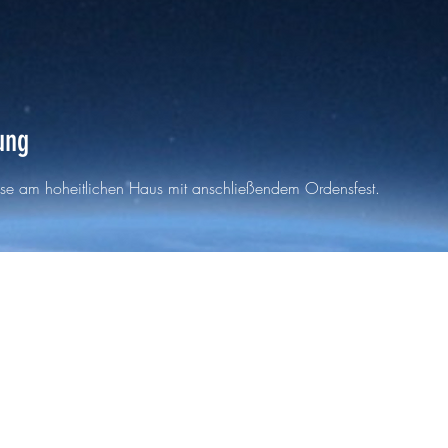
ung
se am hoheitlichen Haus mit anschließendem Ordensfest. 